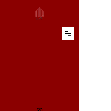
CGC
1527331