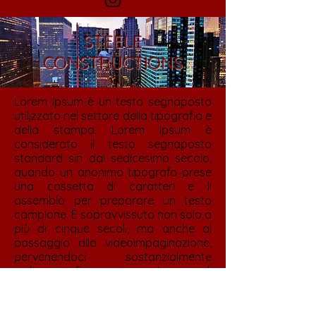
STEELE
CONSTRUCTIONS
Lorem Ipsum è un testo segnaposto
utilizzato nel settore della tipografia e
della stampa. Lorem Ipsum è
considerato il testo segnaposto
standard sin dal sedicesimo secolo,
quando un anonimo tipografo prese
una cassetta di caratteri e li
assemblò per preparare un testo
campione. È sopravvissuto non solo a
più di cinque secoli, ma anche al
passaggio alla videoimpaginazione,
pervenendoci sostanzialmente
inalterato. Fu reso popolare, negli
anni ’60, con la diffusione dei fogli di
caratteri trasferibili “Letraset”, che
contenevano passaggi del Lorem