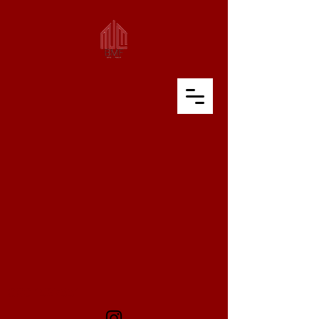
CGC
1527331